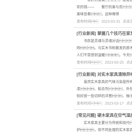
欢的钱—— 餐厅的美与否
美味佳肴，这种难得
发布时间：2023-03-31 点
[
行业新闻
]
掌握几个技巧在家
书房是灵魂与灵魂对话、
阵。与实木书柜散发的原
人们不禁感到温暖。今天
发布时间：2023-03-25 
[
行业新闻
]
对实木家具清除异
虽然实木家具的气味污染是所有材
漆、粘合剂、外
较好放一些切碎的洋葱、柚
发布时间：2023-03-17 
[
常见问题
]
硬木家具在空气湿
实木家具主要分为传统和现代
护，但不同处理的实木家