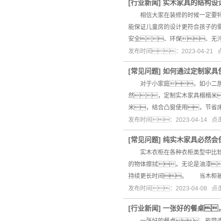
[
行业新闻
]
实木家具的结构设
相信大家在装修的时候一定要特别
能保证儿童房的设计更符合孩子的
安全、环保、无
发布时间：2023-04-21
[
常见问题
]
如何通过定制家具
对于小家庭，如小二居室
然，定制实木家具榻榻米
米，结合凸窗使用，节省
发布时间：2023-04-14 
[
常见问题
]
纯实木家具必然会
实木衣柜在各种衣柜类型中比较贵
的物体擦拭。无论是油漆
持续更长时间。 当木柜被
发布时间：2023-04-08 
[
行业新闻
]
一张好的餐桌
一张好的餐桌，能营造