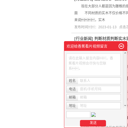
现在大部分人都是因为腰椎的原因
面 不同材质的实木不仅价格不同
来说，实木
发布时间：2023-01-13 点
[
行业新闻
]
判断材质判断实木
因为实木家具的价格普遍较高
欢迎给香蕉看片视频留言
何买到质量真正好的实木家具
请在此输入留言内容，香
具。 当我走进店里
蕉看片视频会尽快与您联
发布时间：2023-01-20 
系。
[
行业新闻
]
实木会比普通木材
姓名
联系人
也许很多人不知道，不
电话
座机/手机号码
图案。仔细观察就能发现
邮箱
邮箱
的质感。基于完全天然木
地址
地址
发布时间：2023-01-05
[
常见问题
]
在选择实木家具的
因为实木家具放在家里会显得特别