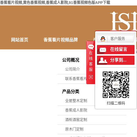
香蕉看片视频,黄色香蕉视频,香蕉成人影院,91香蕉视频色版APP下载
客户服务
网站首页
香蕉看片视频品牌
产品中心
定制
在线留言
在
联系香蕉看片视频
线
公司概况
分享到...
客
公司简介
服
联系香蕉看片视频
产品分类
全屋整木定制
扫描二维码
香蕉成人影院
酒柜酒窖定制
原木门定制